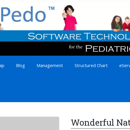
ip
Blog
Management
Structured Chart
eSer
Wonderful Na