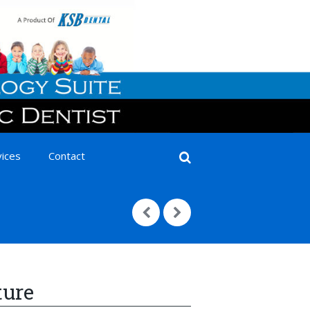
✕
vices
Contact
ture