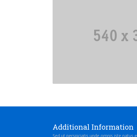
Previous
Additional Information
Sed ut perspiciatis unde omnis iste natus e