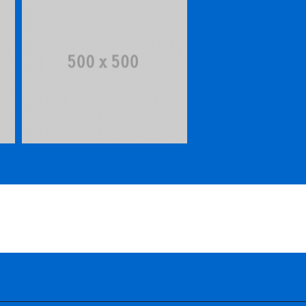
Single Project – Full
Video