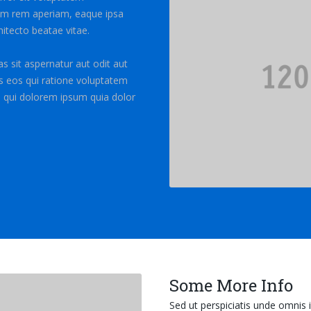
am rem aperiam, eaque ipsa
chitecto beatae vitae.
 sit aspernatur aut odit aut
s eos qui ratione voluptatem
 qui dolorem ipsum quia dolor
Some More Info
Sed ut perspiciatis unde omnis 