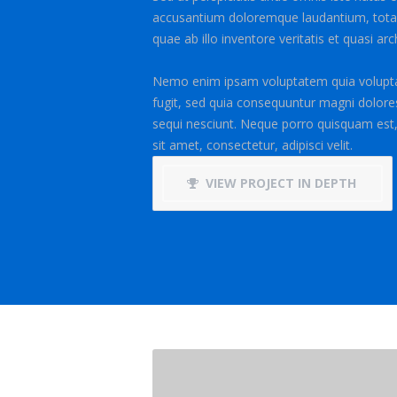
accusantium doloremque laudantium, tot
quae ab illo inventore veritatis et quasi ar
Nemo enim ipsam voluptatem quia voluptas
fugit, sed quia consequuntur magni dolore
sequi nesciunt. Neque porro quisquam est,
sit amet, consectetur, adipisci velit.
VIEW PROJECT IN DEPTH